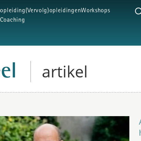
 opleiding
(Vervolg)opleidingen
Workshops
Coaching
artikel
eel