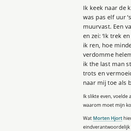
Ik keek naar de 
was pas elf uur ’
muurvast. Een v
en zei: ‘Ik trek 
ik ren, hoe mind
verdomme helemaa
ik the last man s
trots en vermoe
naar mij toe als 
Ik slikte even, voelde
waarom moet mijn kop
Wat
Morten Hjort
hier
eindverantwoordelijk 