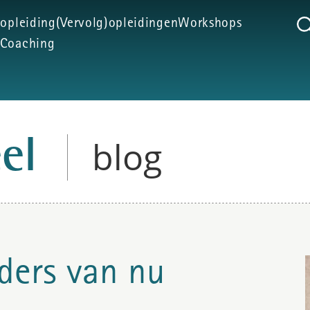
 opleiding
(Vervolg)opleidingen
Workshops
Coaching
blog
eel
iders van nu