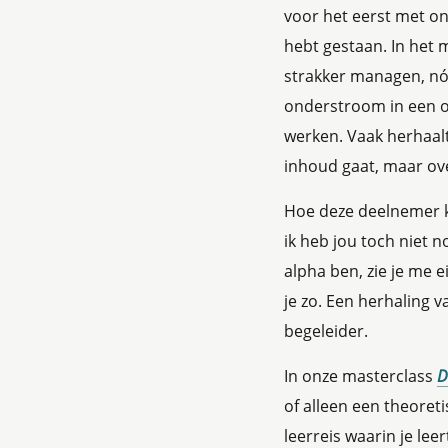
voor het eerst met on
hebt gestaan. In het m
strakker managen, nóg
onderstroom in een or
werken. Vaak herhaalt
inhoud gaat, maar ov
Hoe deze deelnemer ke
ik heb jou toch niet no
alpha ben, zie je me e
je zo. Een herhaling v
begeleider.
In onze masterclass
D
of alleen een theoret
leerreis waarin je lee