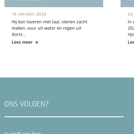
16 oktober 2024
24
Hij kon toveren met taal, stenen zacht
In 
maken, vuur uit water en regen uit
20
dorst...
Hjo
Lees meer
Le
ONS VOLGEN?
Je vindt ons hier: