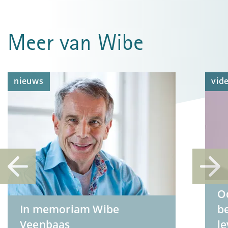
Meer van Wibe
nieuws
vid
O
In memoriam Wibe
be
Veenbaas
le